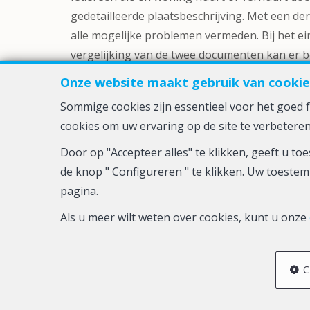
gedetailleerde plaatsbeschrijving. Met een de
alle mogelijke problemen vermeden. Bij het 
vergelijking van de twee documenten kan er be
schadevergoeding.
Onze website maakt gebruik van cookie
Voor een vrijblijvend gesprek en onze tarieve
Sommige cookies zijn essentieel voor het goed
cookies om uw ervaring op de site te verbeteren
Door op "Accepteer alles" te klikken, geeft u 
de knop " Configureren " te klikken. Uw toestem
pagina.
BIV-erkende vastgoedmakelaar-bemiddelaar in België, BIV N° 50
Als u meer wilt weten over cookies, kunt u onze
BA en borgstelling via NV AXA Belgium, Tr
C
Algeme
POW