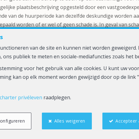
rgelijke plaatsbeschrijving opgesteld door een vastgoedexper
einde van de huurperiode kan dezelfde deskundige worden a
paald worden of er wel of geen schade is. In geval van scha
s
n: neem met ons contact op via het contactformulier of op 
 functioneren van de site en kunnen niet worden geweiger
, ons publiek te meten en sociale-mediafuncties zoals het b
toestemming voor het gebruik van alle cookies. U kunt uw v
Immokantoor Robijns
Grote Markt 7
3440 Zoutleeuw
—
—
ming kan op elk moment worden gewijzigd door op de link " 
TEL.
0498313735
info@zkr.be
—
3.388- Toezichthoudende Autoriteit : Beroepinstituut van Vastgoedma
charter privéleven
raadplegen.
info@biv.be) -
www.biv.be
-
Deontologische code
oonplein 1, 1000 Brussel (polisnr. 730.390.160) Dekking geldt voor ac
onfigureren
Alles weigeren
Accepteer 
ne gebruiksvoorwaarden van de website
—
Charter privéleven
—
Cookie confi
ERED BY
WHISE
DESIGNED AND DEVELOPED BY
WEBULOUS