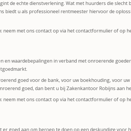
nt de echte dienstverlening. Wat met huurders die slecht b
ns biedt u als professioneel rentmeester hiervoor de oplos
en: neem met ons contact op via het contactformulier of op 
ngen en waardebepalingen in verband met onroerende goedere
astgoedmarkt.
oerend goed voor de bank, voor uw boekhouding, voor uw e
onroerend goed, dan bent u bij Zakenkantoor Robijns aan he
n: neem met ons contact op via het contactformulier of op 
et er goed aan om beroep te doen op een deskundige voor 