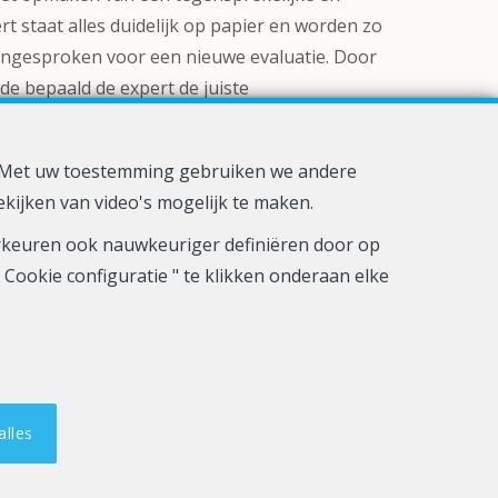
t staat alles duidelijk op papier en worden zo
angesproken voor een nieuwe evaluatie. Door
de bepaald de expert de juiste
het nummer 0498 31 37 35.
d. Met uw toestemming gebruiken we andere
ekijken van video's mogelijk te maken.
oorkeuren ook nauwkeuriger definiëren door op
Cookie configuratie " te klikken onderaan elke
kelaars Luxemburgstraat, 16B - 1000 Brussel (+32 2 505 38 50 -
tiviteiten die in België worden uitgevoerd
alles
guratie
.IMMO